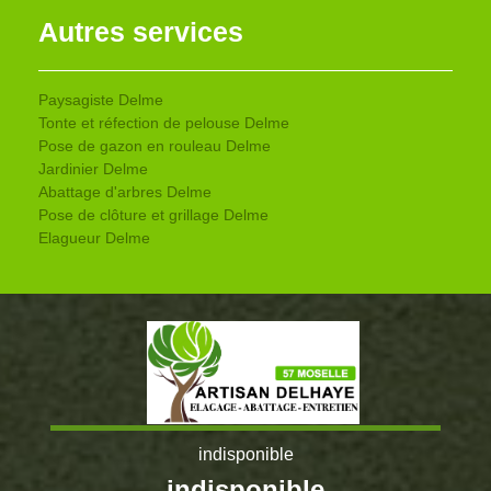
Autres services
Paysagiste Delme
Tonte et réfection de pelouse Delme
Pose de gazon en rouleau Delme
Jardinier Delme
Abattage d'arbres Delme
Pose de clôture et grillage Delme
Elagueur Delme
indisponible
indisponible