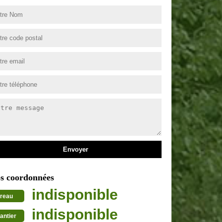
s coordonnées
indisponible
reau
indisponible
antier