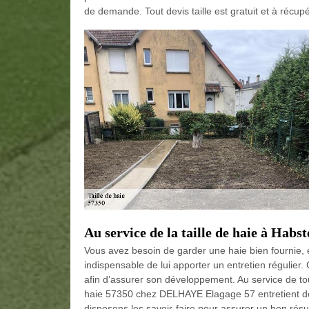
de demande. Tout devis taille est gratuit et à récup
Au service de la taille de haie à Habs
Vous avez besoin de garder une haie bien fournie, e
indispensable de lui apporter un entretien régulie
afin d’assurer son développement. Au service de toute
haie 57350 chez DELHAYE Elagage 57 entretient des
disposons les savoir-faire pour assurer un bon résul