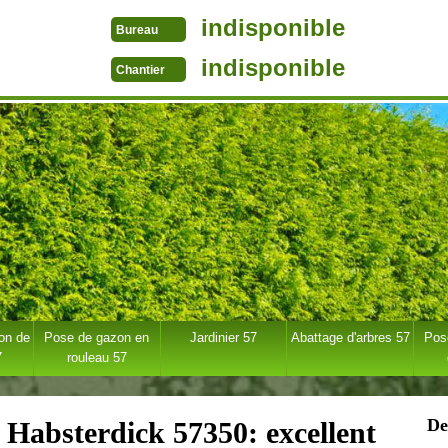
indisponible
Bureau
indisponible
Chantier
ion de
Pose de gazon en
Jardinier 57
Abattage d'arbres 57
Pose
7
rouleau 57
De
e Habsterdick 57350: excellent