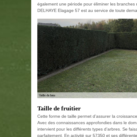
également une période pour éliminer les branches m
DELHAYE Elagage 57 est au service de toute dem
Taille de fruitier
Cette forme de taille permet d’assurer la croissanc
Avec des connaissances approfondies dans le domaine
intervient pour les différents types d’arbres. Se fais
parfaitement. En activité sur 57350 et ses différent