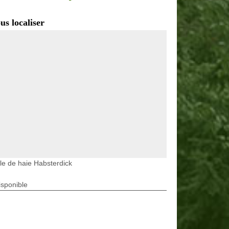
us localiser
lle de haie Habsterdick
isponible