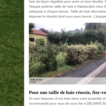
haie de façon régulière pour avoir un bon résultat. 
l’équipe jardinier taille de haie à Habsterdick che
adéquats à chaque besoin. Taille de haie décorative 
disposer le résultat dont vous avez besoin. L’équip
Pour une taille de haie réussie, fiez
Si vous disposez d’une haie dans votre propriété et 
recommandé pour vous de vous fier à DELHAYE Elag