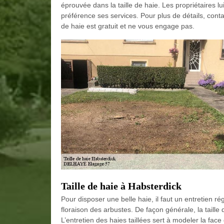
éprouvée dans la taille de haie. Les propriétaires lu
préférence ses services. Pour plus de détails, conta
de haie est gratuit et ne vous engage pas.
Taille de haie à Habsterdick
Pour disposer une belle haie, il faut un entretien régu
floraison des arbustes. De façon générale, la taille 
L’entretien des haies taillées sert à modeler la fac