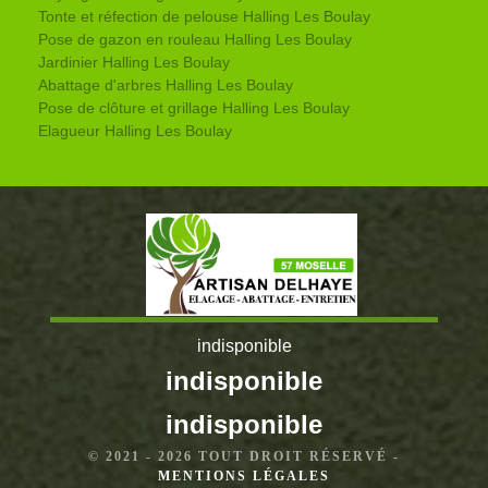
Tonte et réfection de pelouse Halling Les Boulay
Pose de gazon en rouleau Halling Les Boulay
Jardinier Halling Les Boulay
Abattage d'arbres Halling Les Boulay
Pose de clôture et grillage Halling Les Boulay
Elagueur Halling Les Boulay
indisponible
indisponible
indisponible
© 2021 - 2026 TOUT DROIT RÉSERVÉ -
MENTIONS LÉGALES