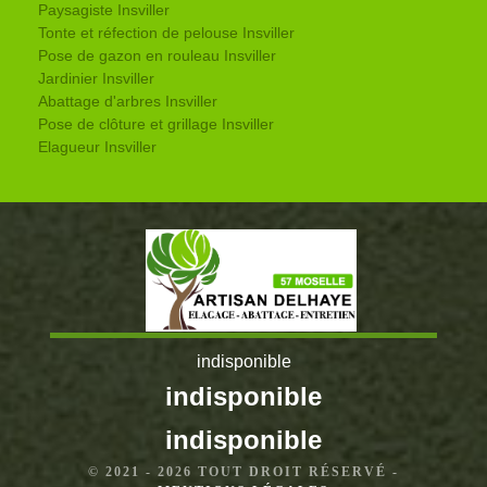
Paysagiste Insviller
Tonte et réfection de pelouse Insviller
Pose de gazon en rouleau Insviller
Jardinier Insviller
Abattage d'arbres Insviller
Pose de clôture et grillage Insviller
Elagueur Insviller
indisponible
indisponible
indisponible
© 2021 - 2026 TOUT DROIT RÉSERVÉ -