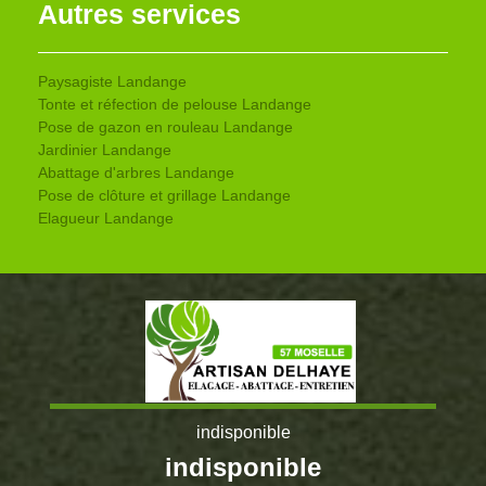
Autres services
Paysagiste Landange
Tonte et réfection de pelouse Landange
Pose de gazon en rouleau Landange
Jardinier Landange
Abattage d'arbres Landange
Pose de clôture et grillage Landange
Elagueur Landange
indisponible
indisponible