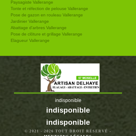
Paysagiste Vallerange
Tonte et réfection de pelouse Vallerange
Pose de gazon en rouleau Vallerange
Jardinier Vallerange
Abattage d'arbres Vallerange
Pose de clôture et grillage Vallerange
Elagueur Vallerange
indisponible
indisponible
indisponible
© 2021 - 2026 TOUT DROIT RÉSERVÉ -