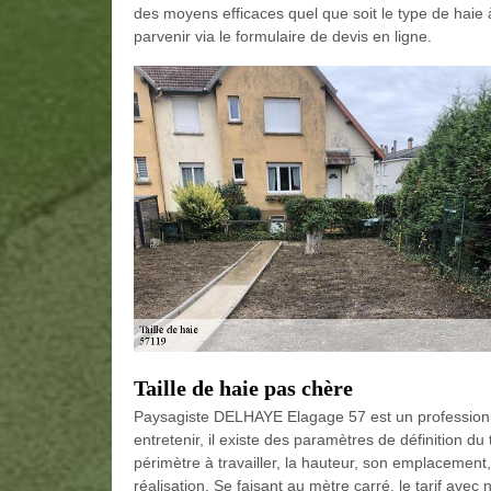
des moyens efficaces quel que soit le type de haie 
parvenir via le formulaire de devis en ligne.
Taille de haie pas chère
Paysagiste DELHAYE Elagage 57 est un professionnel
entretenir, il existe des paramètres de définition du ta
périmètre à travailler, la hauteur, son emplacement
réalisation. Se faisant au mètre carré, le tarif avec