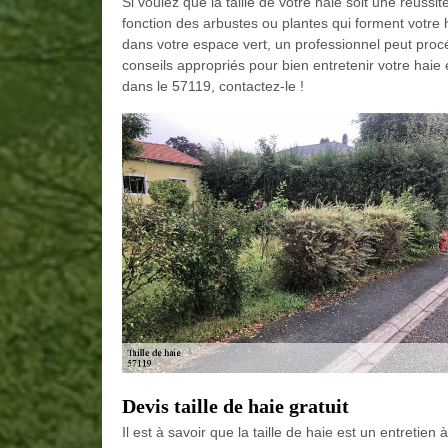
Si voulez que la taille de votre haie soit une réussi
fonction des arbustes ou plantes qui forment votre 
dans votre espace vert, un professionnel peut procéd
conseils appropriés pour bien entretenir votre haie 
dans le 57119, contactez-le !
Devis taille de haie gratuit
Il est à savoir que la taille de haie est un entretien à