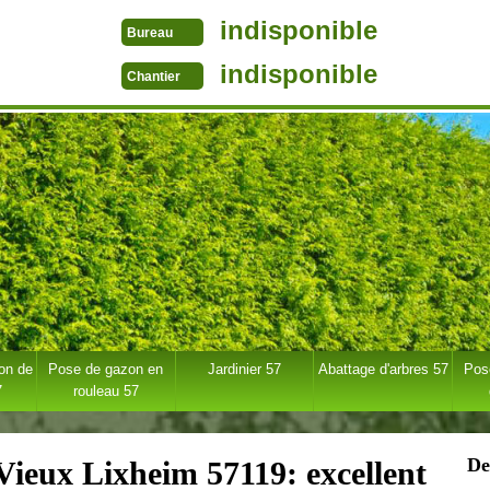
indisponible
Bureau
indisponible
Chantier
ion de
Pose de gazon en
Jardinier 57
Abattage d'arbres 57
Pose
7
rouleau 57
De
 Vieux Lixheim 57119: excellent