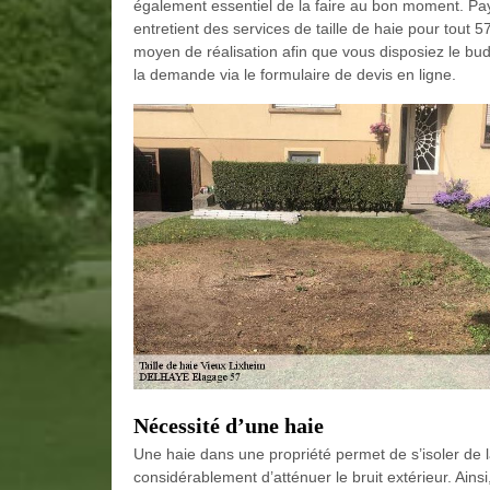
également essentiel de la faire au bon moment. Pa
entretient des services de taille de haie pour tout 57
moyen de réalisation afin que vous disposiez le budg
la demande via le formulaire de devis en ligne.
Nécessité d’une haie
Une haie dans une propriété permet de s’isoler de l
considérablement d’atténuer le bruit extérieur. Ainsi,