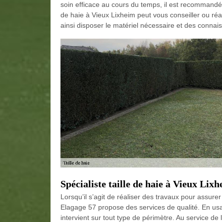
soin efficace au cours du temps, il est recommandé d
de haie à Vieux Lixheim peut vous conseiller ou réalis
ainsi disposer le matériel nécessaire et des connai
Spécialiste taille de haie à Vieux Lix
Lorsqu’il s’agit de réaliser des travaux pour assure
Elagage 57 propose des services de qualité. En usant
intervient sur tout type de périmètre. Au service de 