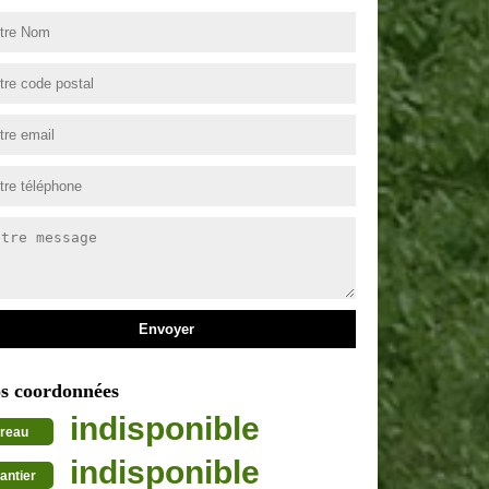
s coordonnées
indisponible
reau
indisponible
antier