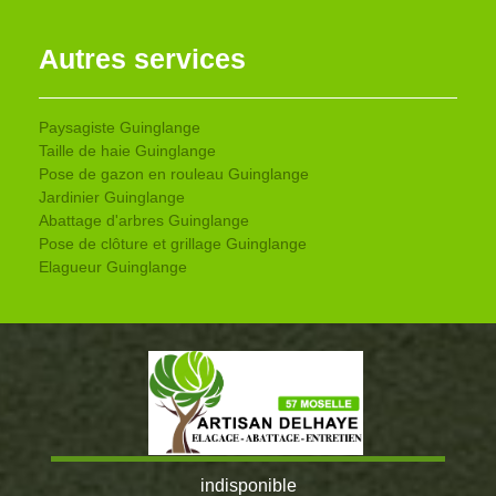
Autres services
Paysagiste Guinglange
Taille de haie Guinglange
Pose de gazon en rouleau Guinglange
Jardinier Guinglange
Abattage d'arbres Guinglange
Pose de clôture et grillage Guinglange
Elagueur Guinglange
indisponible