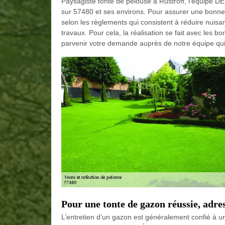
Paysagiste tonte de pelouse à Rustroff, l’équipe 
sur 57480 et ses environs. Pour assurer une bonne ton
selon les règlements qui consistent à réduire nuisan
travaux. Pour cela, la réalisation se fait avec les 
parvenir votre demande auprès de notre équipe qui s
Pour une tonte de gazon réussie, adre
L’entretien d’un gazon est généralement confié à un 