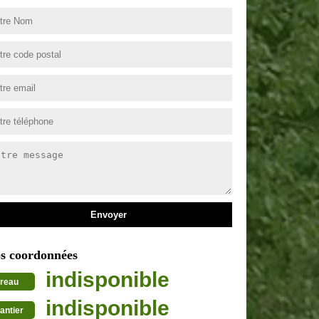
s coordonnées
indisponible
reau
indisponible
antier