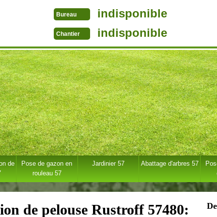
indisponible
Bureau
indisponible
Chantier
ion de
Pose de gazon en
Jardinier 57
Abattage d'arbres 57
Pose
7
rouleau 57
De
tion de pelouse Rustroff 57480: