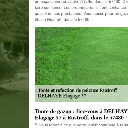
un espace vert enviable. À {ville, dans le 57480, 
faire confiance. Les propriétaires lui font confianc
qualité de ses prestations. Vous aussi, pour un ga
êtes à Rustroff, dans le 57480 !
Tonte de gazon : fiez-vous à DELH
Elagage 57 à Rustroff, dans le 57480 !
Si vous tenez à ce que votre jardin contribue à reha