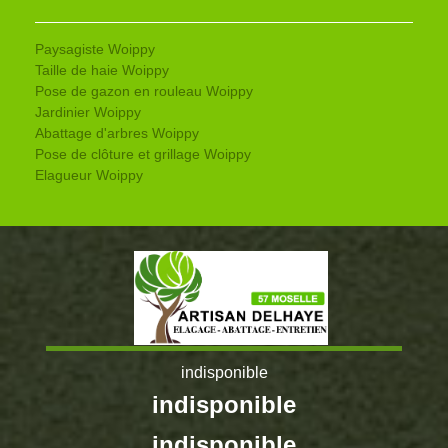
Paysagiste Woippy
Taille de haie Woippy
Pose de gazon en rouleau Woippy
Jardinier Woippy
Abattage d'arbres Woippy
Pose de clôture et grillage Woippy
Elagueur Woippy
indisponible
indisponible
indisponible