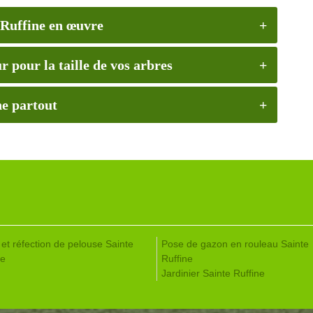
 Ruffine en œuvre
 pour la taille de vos arbres
ne partout
 et réfection de pelouse Sainte
Pose de gazon en rouleau Sainte
ne
Ruffine
Jardinier Sainte Ruffine