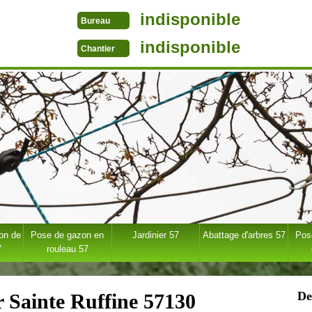
indisponible
Bureau
indisponible
Chantier
ion de
Pose de gazon en
Jardinier 57
Abattage d'arbres 57
Pose
7
rouleau 57
De
r Sainte Ruffine 57130