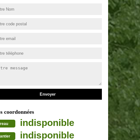
s coordonnées
indisponible
reau
indisponible
antier