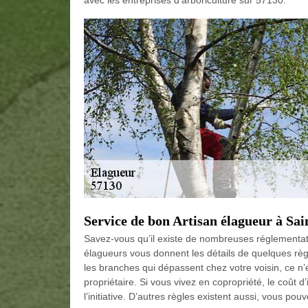
avec les entreprises d’arboriculture sur 57130.
Service de bon Artisan élagueur à Sai
Savez-vous qu’il existe de nombreuses réglementat
élagueurs vous donnent les détails de quelques règ
les branches qui dépassent chez votre voisin, ce n’
propriétaire. Si vous vivez en copropriété, le coût 
l’initiative. D’autres règles existent aussi, vous po