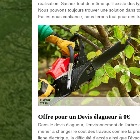
réalisation. Sachez tout de même qu’il existe des typ
Nous pouvons toujours trouver une solution dans tou
Faites-nous confiance, nous ferons tout pour des tr
Offre pour un Devis élagueur à 0€
Dans le devis élagueur, l’environnement de l’arbre 
mener à changer le coût des travaux comme la prés
ligne électrique, la difficulté d’accès ainsi que l’éva