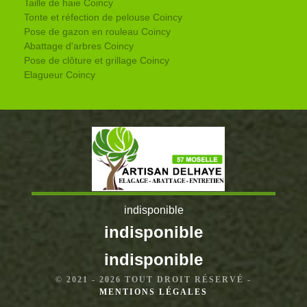
Taille de haie Coincy
Tonte et réfection de pelouse Coincy
Pose de gazon en rouleau Coincy
Abattage d'arbres Coincy
Pose de clôture et grillage Coincy
Elagueur Coincy
indisponible
indisponible
indisponible
© 2021 - 2026 TOUT DROIT RÉSERVÉ -
MENTIONS LÉGALES