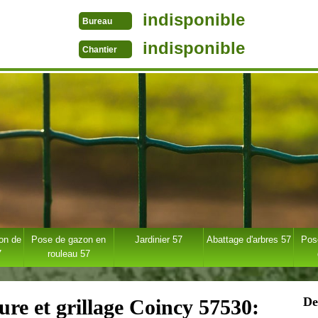
indisponible
Bureau
indisponible
Chantier
ion de
Pose de gazon en
Jardinier 57
Abattage d'arbres 57
Pose
7
rouleau 57
De
ure et grillage Coincy 57530: