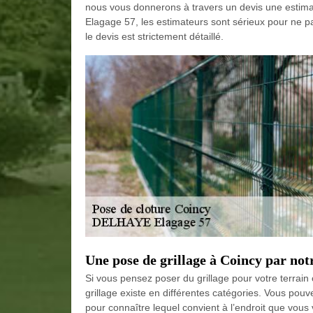
nous vous donnerons à travers un devis une estima
Elagage 57, les estimateurs sont sérieux pour ne pa
le devis est strictement détaillé.
Une pose de grillage à Coincy par not
Si vous pensez poser du grillage pour votre terra
grillage existe en différentes catégories. Vous po
pour connaître lequel convient à l’endroit que vous 