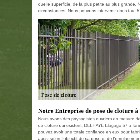
quelle superficie, de la plus petite au plus grande. 
circonstances. Nous pouvons intervenir dans tout 575
Notre Entreprise de pose de cloture à
Nous avons des paysagistes ouvriers en mesure de 
de clôture qui existent, DELHAYE Elagage 57 a form
pouvez avoir une totale confiance en eux pour fabr
aussi selon l’objectif de sa pose et de l’emplacem