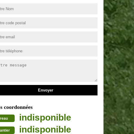
s coordonnées
indisponible
reau
indisponible
antier