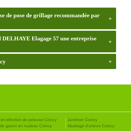
e de pose de grillage recommandée par
 dd DELHAYE Elagage 57 une entreprise
ncy
 et réfection de pelouse Coincy
Jardinier Coincy
de gazon en rouleau Coincy
Abattage d'arbres Coincy