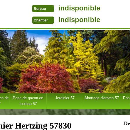
indisponible
Bureau
indisponible
Chantier
ion de
Pose de gazon en
Jardinier 57
Abattage d'arbres 57
Pose
7
rouleau 57
De
nier Hertzing 57830