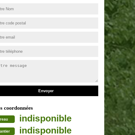
s coordonnées
indisponible
reau
indisponible
antier