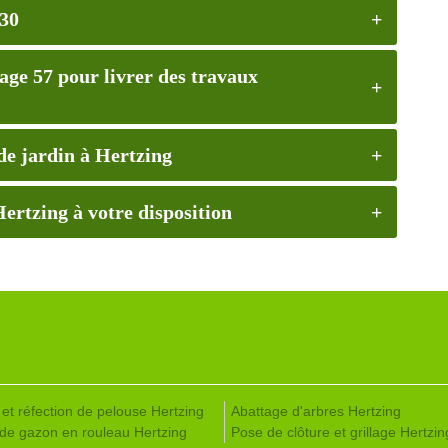
830
ge 57 pour livrer des travaux
de jardin à Hertzing
ertzing à votre disposition
 et réfection de pelouse Hertzing
Abattage d'arbres Hertzing
de gazon en rouleau Hertzing
Pose de clôture et grillage Hertzin