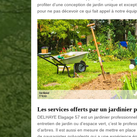
profiter d’une conception de jardin unique et exce
pour ne pas décevoir ce qui fait appel à notre équi
Les services offerts par un jardinier 
DELHAYE Elagage 57 est un jardinier professionnel
entretien de jardin ou d’espace vert, c’est le profess
d’arbres. Il est aussi en mesure de mettre en place
de paysagistes polyvalents qui a une expérience ép