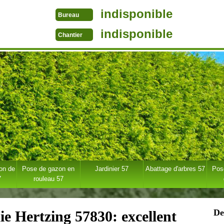
indisponible
Bureau
indisponible
Chantier
ion de
Pose de gazon en
Jardinier 57
Abattage d'arbres 57
Pose
7
rouleau 57
De
aie Hertzing 57830: excellent