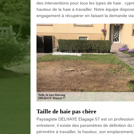
des interventions pour tous les types de haie : cyp
hauteur de la haie à travailler. Notre équipe dispose
engagement à récupérer en faisant la demande via l
Taille de haie pas chère
Paysagiste DELHAYE Elagage 57 est un professionnel
entretenir, il existe des paramètres de définition du ta
périmètre à travailler, la hauteur, son emplacement