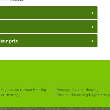
leur prix
de gazon en rouleau Hertzing
Abattage d'arbres Hertzing
ier Hertzing
Pose de clôture et grillage Hertzin