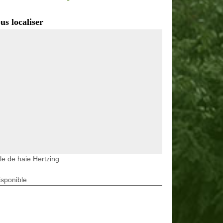
us localiser
lle de haie Hertzing
isponible