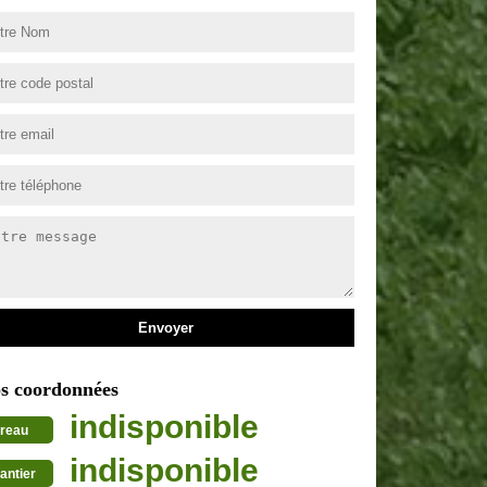
s coordonnées
indisponible
reau
indisponible
antier