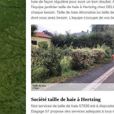
haie de façon régulière pour avoir un bon résultat. 
l’équipe jardinier taille de haie à Hertzing chez D
chaque besoin. Taille de haie décorative ou taille de
dont vous avez besoin. L’équipe s’occupe de vos b
Société taille de haie à Hertzing
Nos services de taille de haie 57830 est à dispos
Elagage 57 propose des services adéquats à tous le