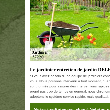
Le jardinier entretien de jardin DEL
Si vous avez besoin d’une équipe de jardiniers con
vous. Nous pouvons intervenir à tout moment, quan
sont formés pour assurer des interventions rapides
prend pas trop de temps en général, nous chronomé
adoptons le système service rapide, mais qualitatif.
Notre jardinier pas cher à Velving p