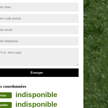
s coordonnées
indisponible
reau
indisponible
antier