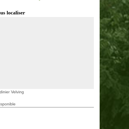
us localiser
dinier Velving
isponible