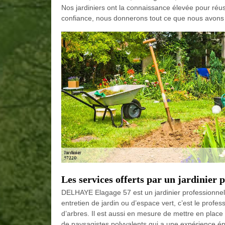
Nos jardiniers ont la connaissance élevée pour réus
confiance, nous donnerons tout ce que nous avons p
Les services offerts par un jardinier 
DELHAYE Elagage 57 est un jardinier professionnel 
entretien de jardin ou d’espace vert, c’est le profess
d’arbres. Il est aussi en mesure de mettre en place
de paysagistes polyvalents qui a une expérience ép