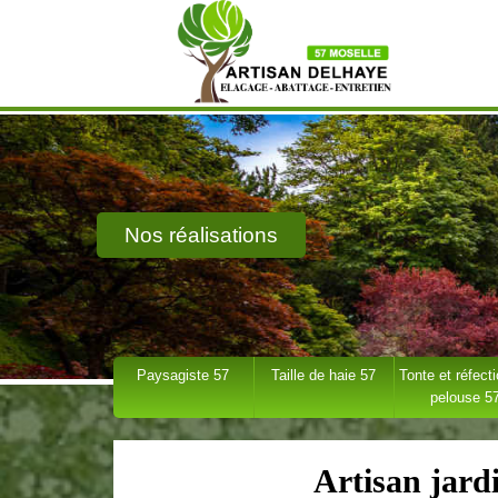
Nos réalisations
Paysagiste 57
Taille de haie 57
Tonte et réfect
pelouse 5
Artisan jard