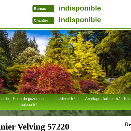
indisponible
Bureau
indisponible
Chantier
ion de
Pose de gazon en
Jardinier 57
Abattage d'arbres 57
Pose
7
rouleau 57
De
inier Velving 57220