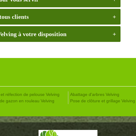
tous clients
elving à votre disposition
 et réfection de pelouse Velving
Abattage d'arbres Velving
de gazon en rouleau Velving
Pose de clôture et grillage Velving