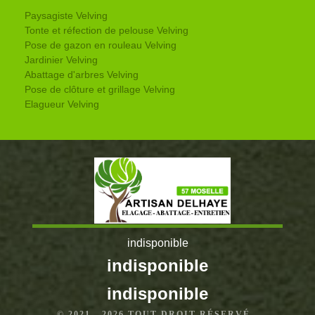
Paysagiste Velving
Tonte et réfection de pelouse Velving
Pose de gazon en rouleau Velving
Jardinier Velving
Abattage d'arbres Velving
Pose de clôture et grillage Velving
Elagueur Velving
indisponible
indisponible
indisponible
© 2021 - 2026 TOUT DROIT RÉSERVÉ -