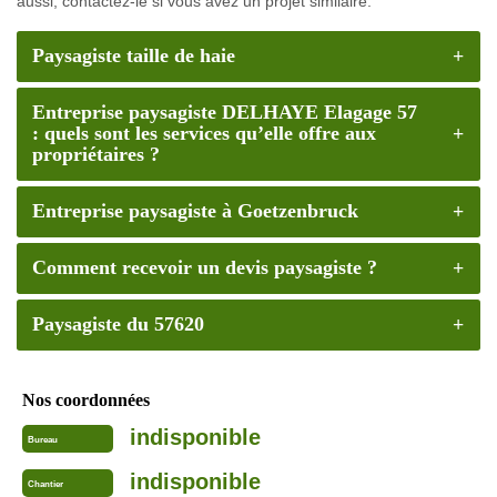
aussi, contactez-le si vous avez un projet similaire.
Paysagiste taille de haie
Entreprise paysagiste DELHAYE Elagage 57
: quels sont les services qu’elle offre aux
propriétaires ?
Entreprise paysagiste à Goetzenbruck
Comment recevoir un devis paysagiste ?
Paysagiste du 57620
Nos coordonnées
indisponible
Bureau
indisponible
Chantier