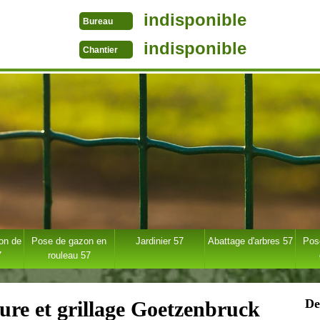
indisponible
Bureau
indisponible
Chantier
ion de
Pose de gazon en
Jardinier 57
Abattage d'arbres 57
Pose
7
rouleau 57
De
ture et grillage Goetzenbruck