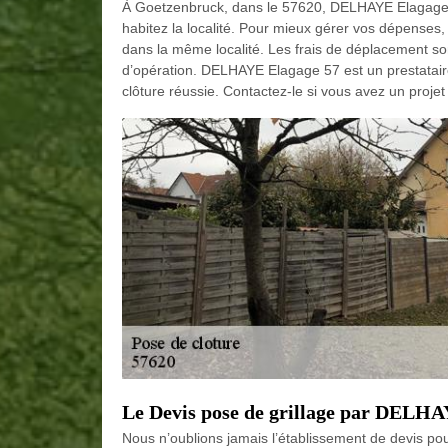
À Goetzenbruck, dans le 57620, DELHAYE Elagage 
habitez la localité. Pour mieux gérer vos dépenses, i
dans la même localité. Les frais de déplacement son
d’opération. DELHAYE Elagage 57 est un prestataire
clôture réussie. Contactez-le si vous avez un proje
Le Devis pose de grillage par DELHA
Nous n’oublions jamais l’établissement de devis po