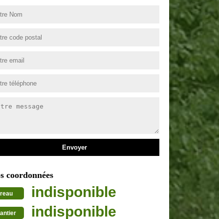
s coordonnées
indisponible
reau
indisponible
antier