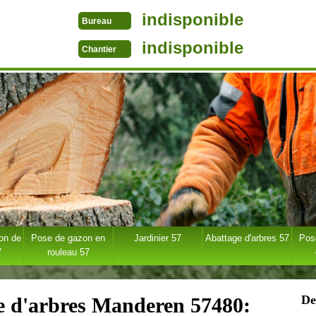
indisponible
Bureau
indisponible
Chantier
ion de
Pose de gazon en
Jardinier 57
Abattage d'arbres 57
Pose
7
rouleau 57
De
ge d'arbres Manderen 57480: