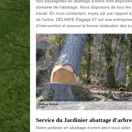
Nos paysagistes en abattage d’arbre sont disponib
domaine de l’abattage. Nous disposons de tous les
travail. En nous contactant, soyez sûr par rapport à
de l’arbre. DELHAYE Elagage 57 est une entreprise p
d’intervention et assurer la bonne réalisation des t
Service du Jardinier abattage d'ar
Notre jardinier en abattage d’arbre peut vous aider à