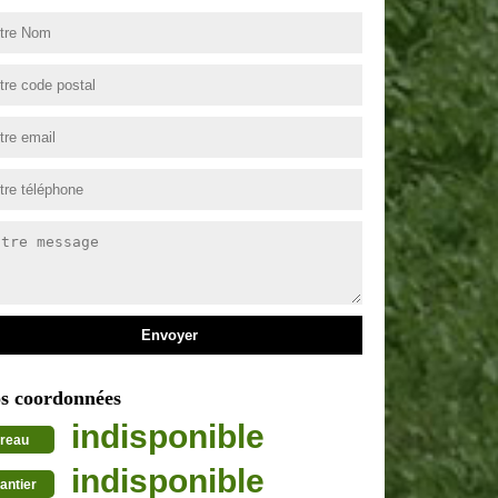
s coordonnées
indisponible
reau
indisponible
antier