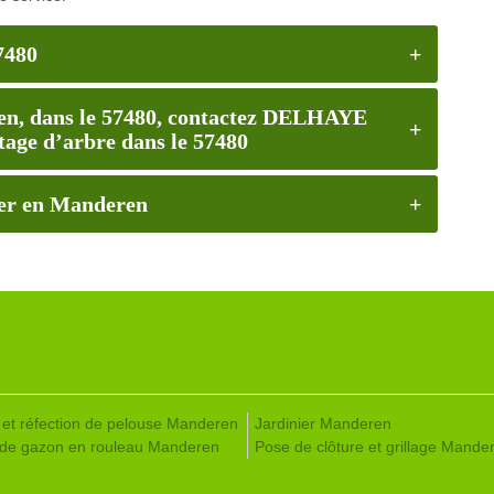
7480
en, dans le 57480, contactez DELHAYE
ttage d’arbre dans le 57480
her en Manderen
 et réfection de pelouse Manderen
Jardinier Manderen
de gazon en rouleau Manderen
Pose de clôture et grillage Mande