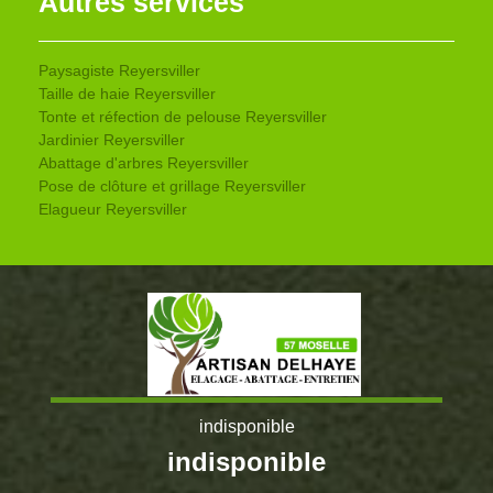
Autres services
Paysagiste Reyersviller
Taille de haie Reyersviller
Tonte et réfection de pelouse Reyersviller
Jardinier Reyersviller
Abattage d'arbres Reyersviller
Pose de clôture et grillage Reyersviller
Elagueur Reyersviller
indisponible
indisponible