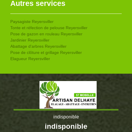
Autres services
Paysagiste Reyersviller
Tonte et réfection de pelouse Reyersviller
Pose de gazon en rouleau Reyersviller
Jardinier Reyersviller
Abattage d'arbres Reyersviller
Pose de clôture et grillage Reyersviller
Elagueur Reyersviller
indisponible
indisponible