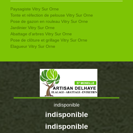
Paysagiste Vitry Sur Orne
Tonte et réfection de pelouse Vitry Sur Orne
Pose de gazon en rouleau Vitry Sur Orne
Jardinier Vitry Sur Orne
Abattage d'arbres Vitry Sur Orne
Pose de clôture et grillage Vitry Sur Orne
Elagueur Vitry Sur Orne
indisponible
indisponible
indisponible