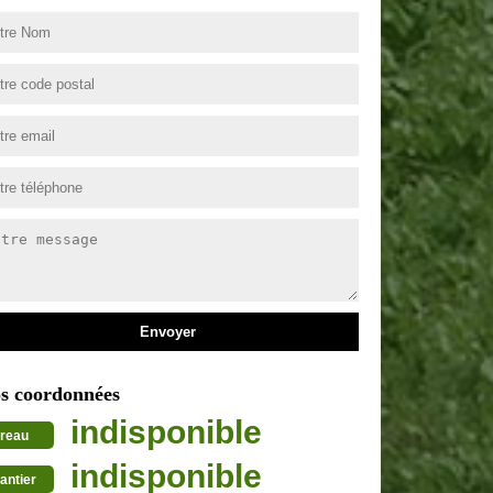
s coordonnées
indisponible
reau
indisponible
antier