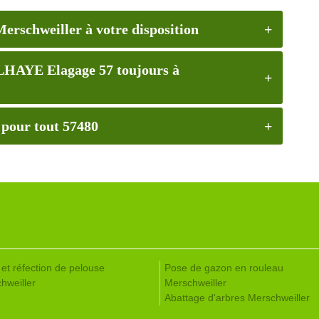
Merschweiller à votre disposition
ELHAYE Elagage 57 toujours à
 pour tout 57480
 et réfection de pelouse
Pose de gazon en rouleau
hweiller
Merschweiller
Abattage d'arbres Merschweiller