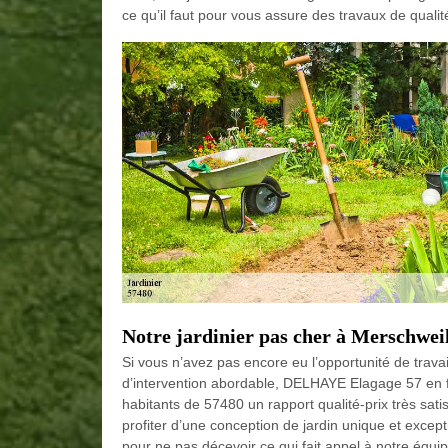
ce qu’il faut pour vous assure des travaux de qualit
Notre jardinier pas cher à Merschweil
Si vous n’avez pas encore eu l’opportunité de travai
d’intervention abordable, DELHAYE Elagage 57 en fai
habitants de 57480 un rapport qualité-prix très sat
profiter d’une conception de jardin unique et exce
pour ne pas décevoir ce qui fait appel à notre équi