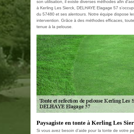
son utilisation, il existe diverses méthodes afin d’a
à Kerling Les Sierck, DELHAYE Elagage 57 s’occupe de
du 57480 et ses alentours. Notre équipe dispose les
intervention. Grâce à des méthodes efficaces, toute
tenue à la pelouse.
Paysagiste en tonte à Kerling Les Sie
Si vous avez besoin d’aide pour la tonte de votre 