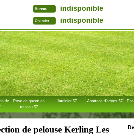
indisponible
Bureau
indisponible
Chantier
ion de
Pose de gazon en
Jardinier 57
Abattage d'arbres 57
Pose
7
rouleau 57
De
ection de pelouse Kerling Les