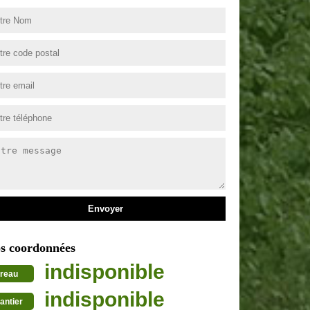
s coordonnées
indisponible
reau
indisponible
antier