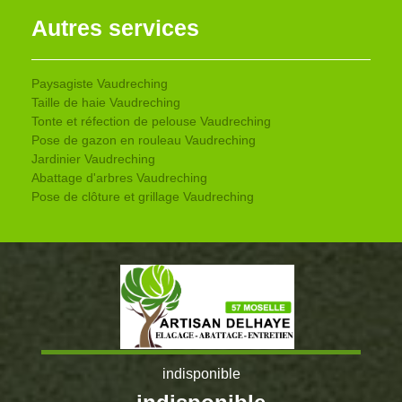
Autres services
Paysagiste Vaudreching
Taille de haie Vaudreching
Tonte et réfection de pelouse Vaudreching
Pose de gazon en rouleau Vaudreching
Jardinier Vaudreching
Abattage d'arbres Vaudreching
Pose de clôture et grillage Vaudreching
indisponible