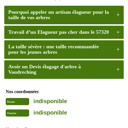
Pourquoi appeler un artisan élagueur pour la
taille de vos arbres
Travail d’un Elagueur pas cher dans le 57320
La taille sévère : une taille recommandée
pour les jeunes arbres
Avoir un Devis élagage d'arbre à
Vaudreching
Nos coordonnées
indisponible
Bureau
indisponible
Chantier