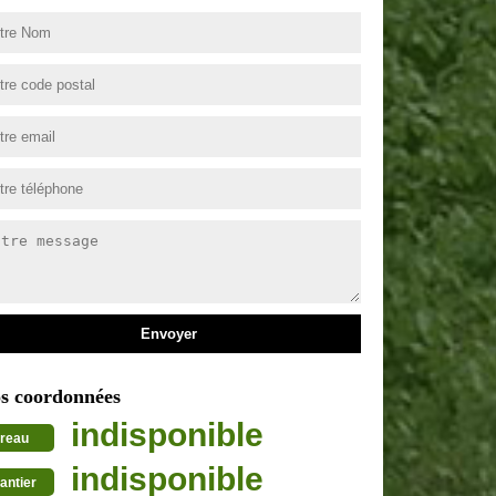
s coordonnées
indisponible
reau
indisponible
antier