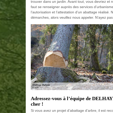
trouver dans un jardin. Avant tout, vous devriez et
faut se renseigner auprès des services d’urbanism
l’autorisation et l’attestation d’un abattage réali
démarches, alors veuillez nous appeler. N’ayez pas 
Adressez-vous à l’équipe de DELHAYE
cher !
Si vous avez un projet d’abattage d’arbre, il es