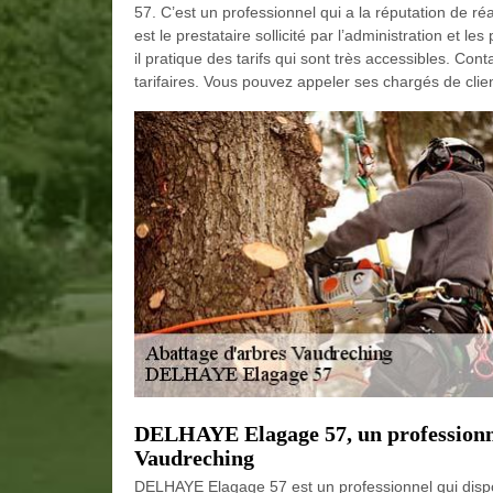
57. C’est un professionnel qui a la réputation de ré
est le prestataire sollicité par l’administration et les
il pratique des tarifs qui sont très accessibles. Con
tarifaires. Vous pouvez appeler ses chargés de cli
DELHAYE Elagage 57, un professionnel
Vaudreching
DELHAYE Elagage 57 est un professionnel qui dispos