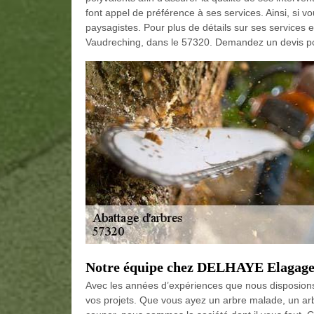
font appel de préférence à ses services. Ainsi, si vous
paysagistes. Pour plus de détails sur ses services et
Vaudreching, dans le 57320. Demandez un devis pou
Notre équipe chez DELHAYE Elagage 5
Avec les années d’expériences que nous disposions,
vos projets. Que vous ayez un arbre malade, un ar