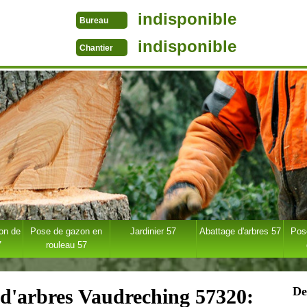
indisponible
Bureau
indisponible
Chantier
ion de
Pose de gazon en
Jardinier 57
Abattage d'arbres 57
Pose
7
rouleau 57
De
e d'arbres Vaudreching 57320: