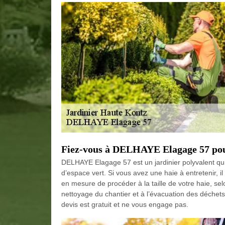
Fiez-vous à DELHAYE Elagage 57 pour 
DELHAYE Elagage 57 est un jardinier polyvalent qui 
d’espace vert. Si vous avez une haie à entretenir, 
en mesure de procéder à la taille de votre haie, selon 
nettoyage du chantier et à l’évacuation des déchet
devis est gratuit et ne vous engage pas.