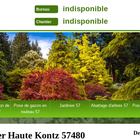
indisponible
Bureau
indisponible
Chantier
ion de
Pose de gazon en
Jardinier 57
Abattage d'arbres 57
Pose
7
rouleau 57
De
ier Haute Kontz 57480