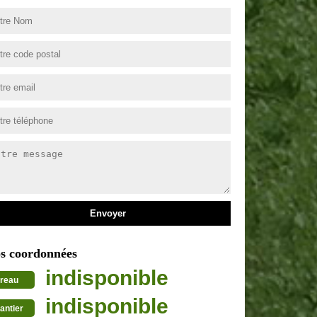
s coordonnées
indisponible
reau
indisponible
antier