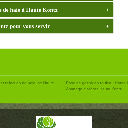
le de haie à Haute Kontz
ntz pour vous servir
 et réfection de pelouse Haute
Pose de gazon en rouleau Haute 
Abattage d'arbres Haute Kontz