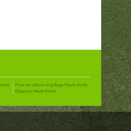
Kontz
Pose de clôture et grillage Haute Kontz
Elagueur Haute Kontz