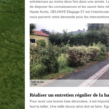
entretenues au moins deux fois dans une année. Le t
de disposer les connaissances et les savoir-faire néc
Haute Kontz, DELHAYE Elagage 57 est l’interlocuteur
nous parvenir votre demande pour les interventions 
Réaliser un entretien régulier de la ha
Pour avoir une bonne haie décorative, il est importa
faut la tailler. Une taille douce ainsi doit se faire. 