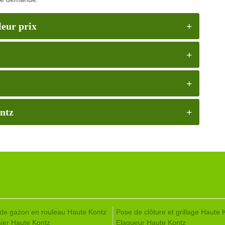
leur prix
ontz
de gazon en rouleau Haute Kontz
Pose de clôture et grillage Haute 
nier Haute Kontz
Elagueur Haute Kontz