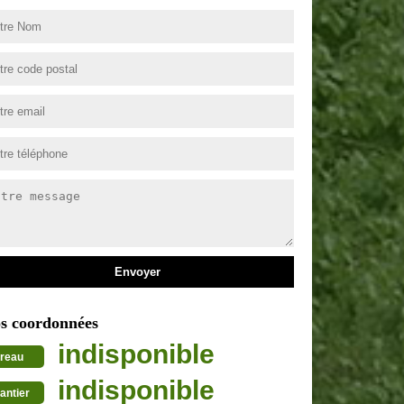
s coordonnées
indisponible
reau
indisponible
antier