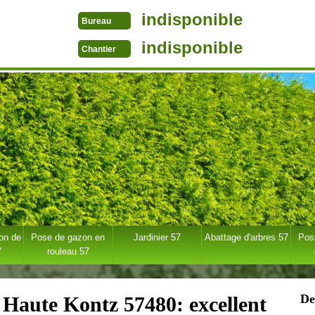
indisponible
Bureau
indisponible
Chantier
ion de
Pose de gazon en
Jardinier 57
Abattage d'arbres 57
Pose
7
rouleau 57
De
e Haute Kontz 57480: excellent