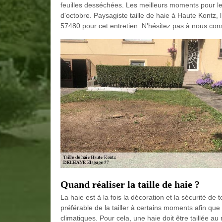
feuilles desséchées. Les meilleurs moments pour le 
d'octobre. Paysagiste taille de haie à Haute Kontz,
57480 pour cet entretien. N’hésitez pas à nous consul
Quand réaliser la taille de haie ?
La haie est à la fois la décoration et la sécurité de t
préférable de la tailler à certains moments afin qu
climatiques. Pour cela, une haie doit être taillée a