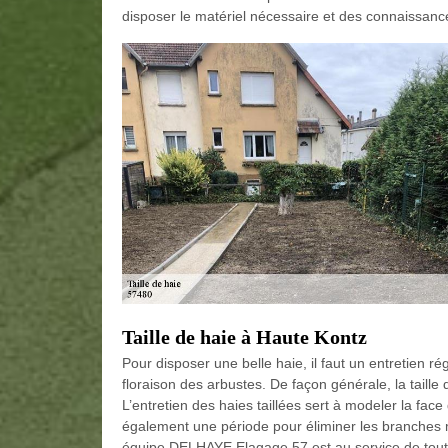
disposer le matériel nécessaire et des connaissance
Taille de haie à Haute Kontz
Pour disposer une belle haie, il faut un entretien régu
floraison des arbustes. De façon générale, la taille 
L’entretien des haies taillées sert à modeler la fac
également une période pour éliminer les branches m
équipe DELHAYE Elagage 57 est au service de tou