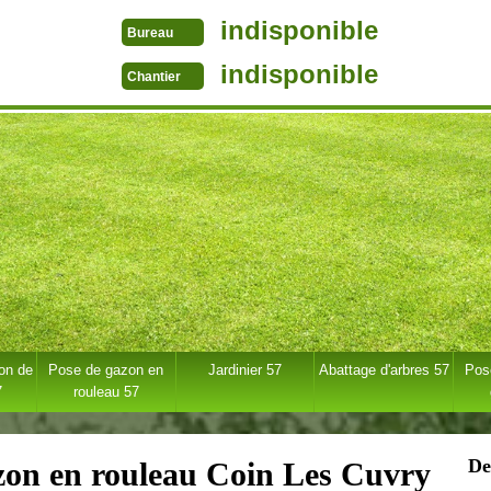
indisponible
Bureau
indisponible
Chantier
ion de
Pose de gazon en
Jardinier 57
Abattage d'arbres 57
Pose
7
rouleau 57
De
azon en rouleau Coin Les Cuvry