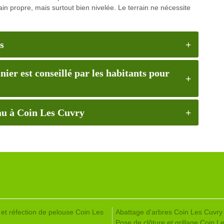
ain propre, mais surtout bien nivelée. Le terrain ne nécessite
s
er est conseillé par les habitants pour
eau à Coin Les Cuvry
 et réfection de pelouse Coin Les
Abattage d'arbres Coin Les Cuvry
Pose de clôture et grillage Coin L