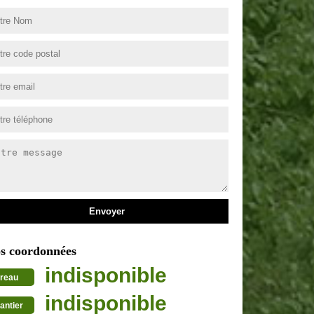
s coordonnées
indisponible
reau
indisponible
antier