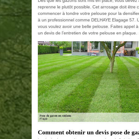
Dès que les gazons sont mis en place, vous devez 
reprenne le plutôt possible. Cet arrosage doit être 
commencer à tondre votre pelouse pour la densifier. 
à un professionnel comme DELHAYE Elagage 57. Un t
vous voulez avoir une belle pelouse. Faites appe
un devis de l’entretien de votre pelouse en plaque.
Comment obtenir un devis pose de ga