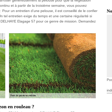
arroser généreusement la pelouse pour que la végétation
continu et à partir de la troisième semaine, vous pouvez
No
Pour un entretien d’une pelouse, il est conseillé de le confier
el entretien exige du temps et une certaine régularité si
l à DELHAYE Elagage 57 pour ce genre de mission. Demandez
Pos
ind
zon en rouleau ?